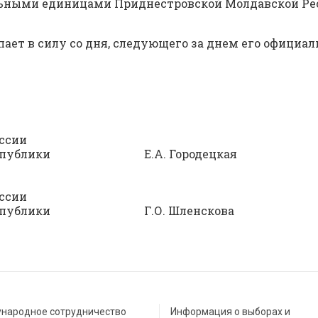
ьными единицами Приднестровской Молдавской Рес
ает в силу со дня, следующего за днем его официал
тельной комиссии
ой Республики Е.А. Городецкая
ссии
ой Республики Г.О. Шленскова
народное сотрудничество
Информация о выборах и