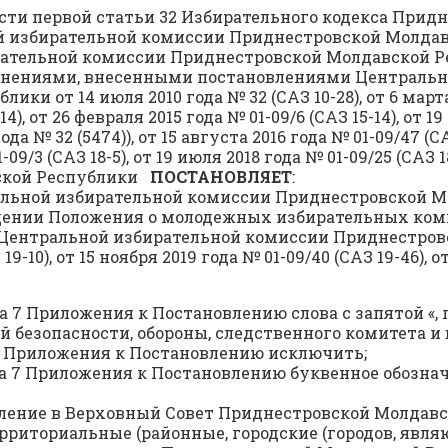
сти первой статьи 32 Избирательного кодекса Прид
й избирательной комиссии Приднестровской Молдав
тельной комиссии Приднестровской Молдавской Рес
ополнениями, внесенными постановлениями Централь
 от 14 июля 2010 года № 32 (САЗ 10-28), от 6 марта 2
14), от 26 февраля 2015 года № 01-09/6 (САЗ 15-14), от 1
а № 32 (5474)), от 15 августа 2016 года № 01-09/47 (САЗ
01-09/3 (САЗ 18-5), от 19 июля 2018 года № 01-09/25 (СА
ской Республики
ПОСТАНОВЛЯЕТ
:
альной избирательной комиссии Приднестровской М
рждении Положения о молодежных избирательных коми
ентральной избирательной комиссии Приднестровс
19-10), от 15 ноября 2019 года № 01-09/40 (САЗ 19-46), 
ла 7 Приложения к Постановлению слова с запятой «,
 безопасности, обороны, следственного комитета и
 7 Приложения к Постановлению исключить;
ла 7 Приложения к Постановлению буквенное обозначе
ление в Верховный Совет Приднестровской Молдавс
территориальные (районные, городские (городов, я