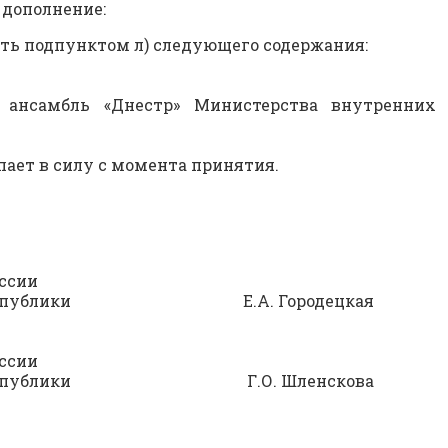
 дополнение:
ить подпунктом л) следующего содержания:
й ансамбль «Днестр» Министерства внутренних
ает в силу с момента принятия.
ссии
кой Республики Е.А. Городецкая
ссии
ской Республики Г.О. Шленскова