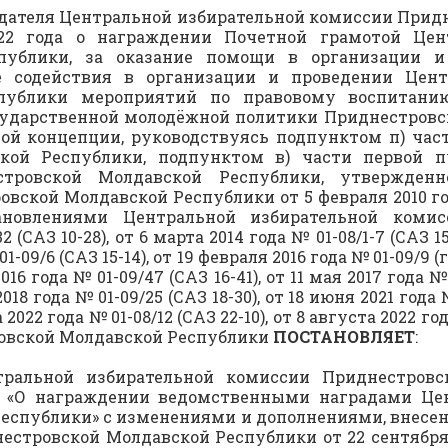
едателя Центральной избирательной комиссии Прид
2022 года о награждении Почетной грамотой Цен
спублики, за оказание помощи в организации 
е содействия в организации и проведении Цент
спублики мероприятий по правовому воспитани
ударственной молодёжной политики Приднестровск
ой концепции, руководствуясь подпунктом п) час
ской Республики, подпунктом в) части первой п
стровской Молдавской Республики, утвержденн
ской Молдавской Республики от 5 февраля 2010 год
ановлениями Центральной избирательной комис
(САЗ 10-28), от 6 марта 2014 года № 01-08/1-7 (САЗ 15-
 01-09/6 (САЗ 15-14), от 19 февраля 2016 года № 01-09/
2016 года № 01-09/47 (САЗ 16-41), от 11 мая 2017 года № 
2018 года № 01-09/25 (САЗ 18-30), от 18 июня 2021 года №
та 2022 года № 01-08/12 (САЗ 22-10), от 8 августа 2022 г
овской Молдавской Республики
ПОСТАНОВЛЯЕТ
:
тральной избирательной комиссии Приднестровс
42 «О награждении ведомственными наградами Це
еспублики» с изменениями и дополнениями, внес
стровской Молдавской Республики от 22 сентября 20