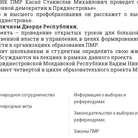
ЦИК ПМР Касап Станислав Михайлович проведёт 
нной демократии в Приднестровье».
о и высшего профобразования он расскажет о вы
иднестровье.
оличном Дворце Республики.
оекта – проведение открытых уроков для большо
венной власти и управления, в целях формировани
сти в организациях образования ПМР.
олит школьникам и студентам определить свою жи
бсуждаются на лекциях в рамках данного проекта.
риднестровской Молдавской Республики Вадим Ник
нет четвертой в цикле образовательного проекта М
народное сотрудничество
Информация о выборах и
референдумах
народные акты
Законодательство о выборах и
референдумах
Законы ПМР